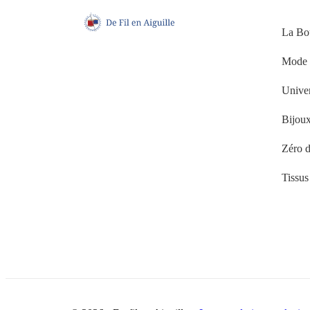
Boutiq
La Bo
Des ateliers et des créations uniques
Mode
inspirées de l’univers WAX à La
Réunion.
Univer
1 rue des Petits Nattes, 97450 Saint-Louis
Bijou
Zéro d
Tissu