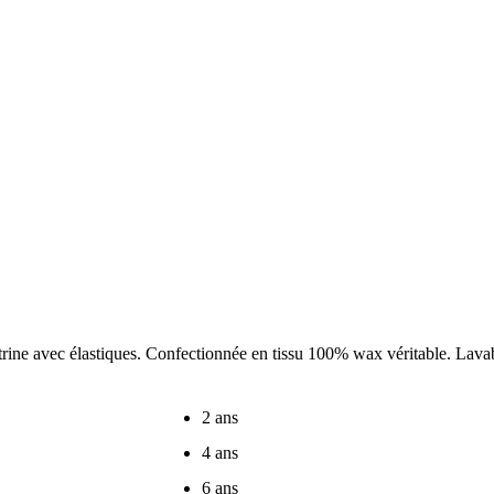
ine avec élastiques. Confectionnée en tissu 100% wax véritable. Lavabl
2 ans
4 ans
6 ans