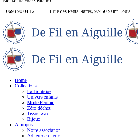
Bienvenue cher visiteur !
0693 90 04 12
1 rue des Petits Nattes, 97450 Saint-Louis
Home
Collections
La Boutique
Univers enfants
Mode Femme
Zéro déchet
Tissus wax
Bijoux
A propos
Notre association
Adhérer en ligne