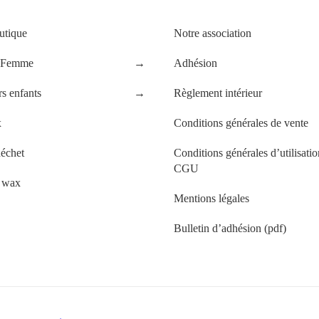
ue
A propos
utique
Notre association
 Femme
Adhésion
s enfants
Règlement intérieur
x
Conditions générales de vente
échet
Conditions générales d’utilisatio
CGU
s wax
Mentions légales
Bulletin d’adhésion (pdf)