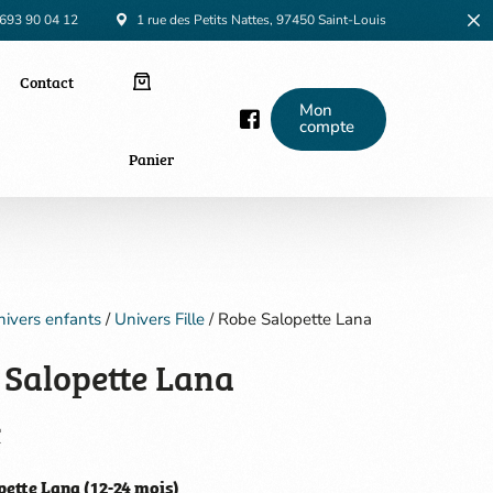
93 90 04 12
1 rue des Petits Nattes, 97450 Saint-Louis
Contact
Mon
compte
Panier
ivers enfants
/
Univers Fille
/ Robe Salopette Lana
 Salopette Lana
€
ette Lana (12-24 mois)