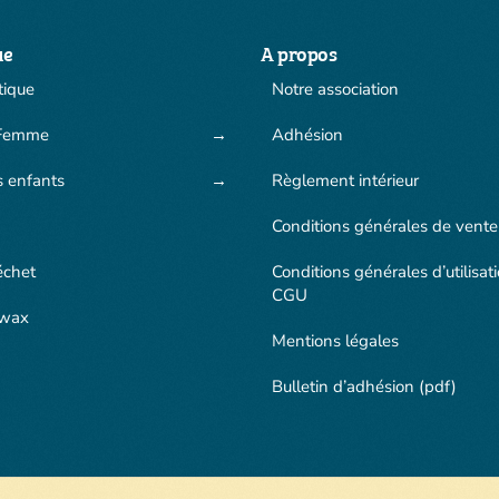
ue
A propos
tique
Notre association
Femme
Adhésion
s enfants
Règlement intérieur
Conditions générales de vente
échet
Conditions générales d’utilisat
CGU
 wax
Mentions légales
Bulletin d’adhésion (pdf)