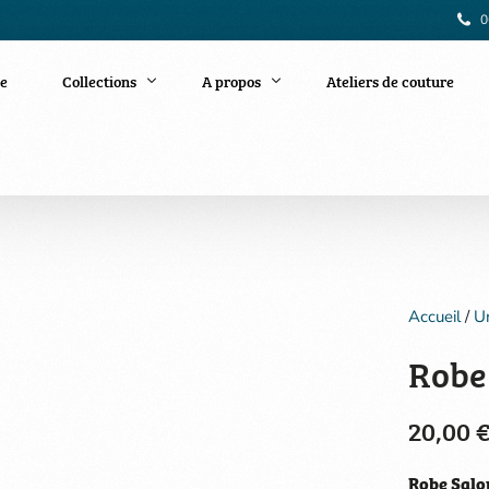
06
e
Collections
A propos
Ateliers de couture
Zéro déchet
Tissus wax
Notre association
Bijoux
Adhérer en ligne
Accueil
/
Un
Robe
20,00
Robe Salop