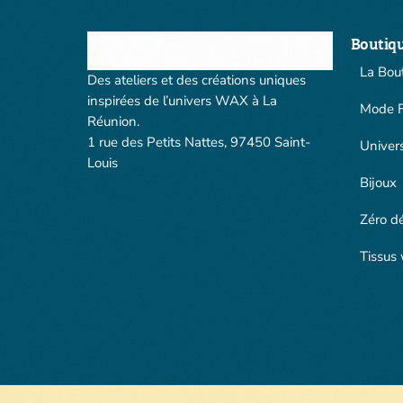
Boutiq
La Bou
Des ateliers et des créations uniques
inspirées de l’univers WAX à La
Mode 
Réunion.
1 rue des Petits Nattes, 97450 Saint-
Univer
Louis
Bijoux
Zéro d
Tissus