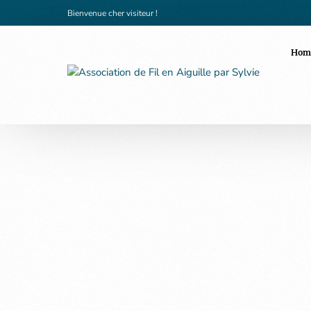
Bienvenue cher visiteur !
Hom
La Boutique
Univers enfants
Mode Femme