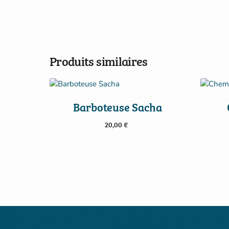
Produits similaires
Barboteuse Sacha
20,00
€
Choix des options
12 mois
18 mois
24 mois